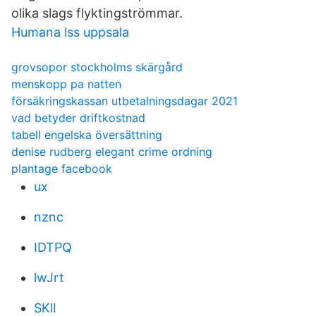
olika slags flyktingströmmar.
Humana lss uppsala
grovsopor stockholms skärgård
menskopp pa natten
försäkringskassan utbetalningsdagar 2021
vad betyder driftkostnad
tabell engelska översättning
denise rudberg elegant crime ordning
plantage facebook
ux
nznc
IDTPQ
lwJrt
SKlI