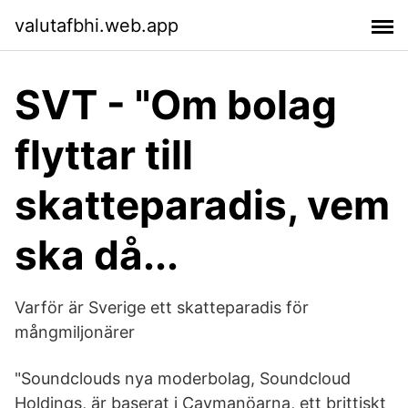
valutafbhi.web.app
SVT - "Om bolag
flyttar till
skatteparadis, vem
ska då...
Varför är Sverige ett skatteparadis för
mångmiljonärer
"Soundclouds nya moderbolag, Soundcloud
Holdings, är baserat i Caymanöarna, ett brittiskt