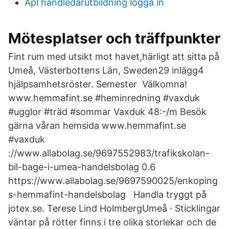
Apl handledarutbildning logga in
Mötesplatser och träffpunkter
Fint rum med utsikt mot havet,härligt att sitta på
Umeå, Västerbottens Län, Sweden29 inlägg4
hjälpsamhetsröster. Semester Välkomna!
www.hemmafint.se #heminredning #vaxduk
#ugglor #träd #sommar Vaxduk 48:-/m Besök
gärna våran hemsida www.hemmafint.se
#vaxduk
://www.allabolag.se/9697552983/trafikskolan-
bil-bage-i-umea-handelsbolag 0.6
https://www.allabolag.se/9697590025/enkoping
s-hemmafint-handelsbolag Handla tryggt på
jotex.se. Terese Lind HolmbergUmeå · Sticklingar
väntar på rötter finns i tre olika storlekar och de