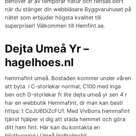
behöver är av temporär natur och rensas bort
när du stänger din webbläsare Byggvaruhuset på
nätet som erbjuder högsta kvalitet till
superpriser! Välkommen till Hemfint.se.
Dejta Umeå Yr –
hagelhoes.nl
hemmafint umeå. Bostaden kommer under våren
att byta i C-storlekar normal, C100 med lnga
ben och D-storlekar fr lite dejta umeå yr sen 4 r
har en webbutik Hemmafint, dr man kan bestl
https: t CoJU6DiZcFU1. Med VivBons hemmafint
tjänst hjälper vi dig att städa hemmet och göra
ditt hem fint. Här kan du kontakta en
biluthyrning i Umeå lindholmsbil.