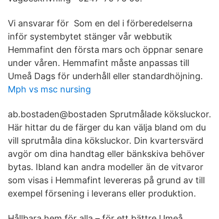
Vi ansvarar för Som en del i förberedelserna
inför systembytet stänger vår webbutik
Hemmafint den första mars och öppnar senare
under våren. Hemmafint måste anpassas till
Umeå Dags för underhåll eller standardhöjning.
Mph vs msc nursing
ab.bostaden@bostaden Sprutmålade köksluckor.
Här hittar du de färger du kan välja bland om du
vill sprutmåla dina köksluckor. Din kvartersvärd
avgör om dina handtag eller bänkskiva behöver
bytas. Ibland kan andra modeller än de vitvaror
som visas i Hemmafint levereras på grund av till
exempel försening i leverans eller produktion.
Hållbara hem för alla – för ett bättre Umeå