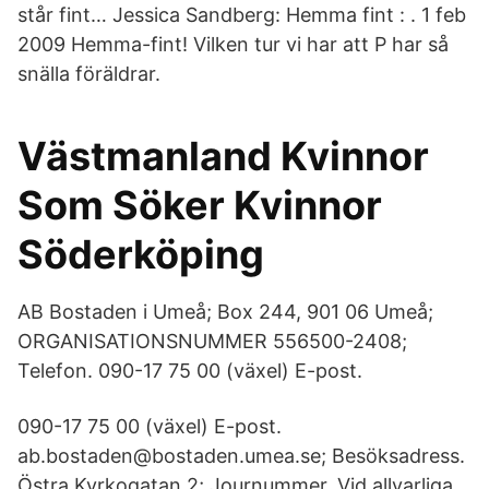
står fint… Jessica Sandberg: Hemma fint : . 1 feb
2009 Hemma-fint! Vilken tur vi har att P har så
snälla föräldrar.
Västmanland Kvinnor
Som Söker Kvinnor
Söderköping
AB Bostaden i Umeå; Box 244, 901 06 Umeå;
ORGANISATIONSNUMMER 556500-2408;
Telefon. 090-17 75 00 (växel) E-post.
090-17 75 00 (växel) E-post.
ab.bostaden@bostaden.umea.se; Besöksadress.
Östra Kyrkogatan 2; Journummer. Vid allvarliga