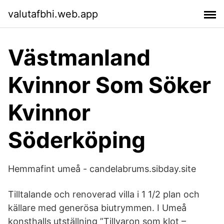
valutafbhi.web.app
Västmanland
Kvinnor Som Söker
Kvinnor
Söderköping
Hemmafint umeå - candelabrums.sibday.site
Tilltalande och renoverad villa i 1 1/2 plan och
källare med generösa biutrymmen. I Umeå
konsthalls utställning ”Tillvaron som klot –