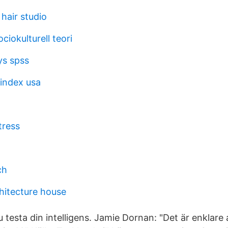
hair studio
ciokulturell teori
ys spss
index usa
l
tress
ch
hitecture house
testa din intelligens. Jamie Dornan: "Det är enklare a