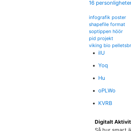
16 personlighete
infografik poster
shapefile format
soptippen höör
pid projekt
viking bio pellets
iIU
Yoq
Hu
oPLWo
KVRB
Digitalt Aktiv
Så hur smart är