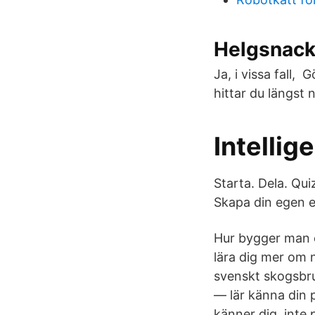
Helgsnack:
Ja, i vissa fall
hittar du längst n
Intellig
Starta. Dela. Qui
Skapa din egen en
Hur bygger man ex
lära dig mer om
svenskt skogsbru
— lär känna din 
känner dig, inte 