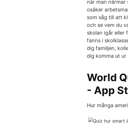
när man närmar si
osäker arbetsma
som såg till att 
och se vem du var
skolan igår eller
fanns i skolklass
dig familjen, kol
dig komma ut ur
‎World Q
- App St
Hur många ameri