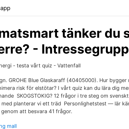
.app
imatsmart tänker du
rre? - Intressegrupp
rgi - testa vårt quiz - Vattenfall
vagn. GROHE Blue Glaskaraff (40405000). Hur bygger
nimera risk för elstötar? I vårt quiz kan du lära dig 
mande SKOGSTOKIG? 12 frågor i tre steg om svensk
r med planterar vi ett träd Personlighetstest — lär k
 genom att besvara 41 frågor.
ng mall