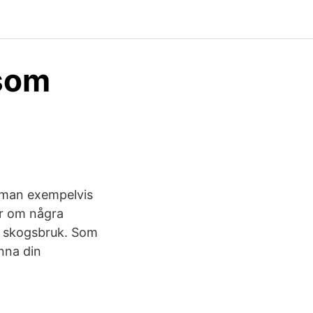
 som
 man exempelvis
mer om några
t skogsbruk. Som
änna din