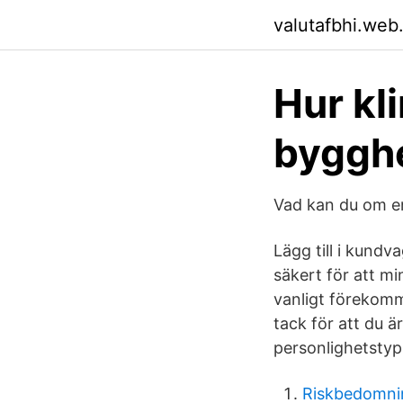
valutafbhi.web
Hur kl
bygghe
Vad kan du om ene
Lägg till i kund
säkert för att mi
vanligt förekom
tack för att du ä
personlighetstyp
Riskbedomni