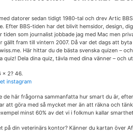
 med datorer sedan tidigt 1980-tal och drev Artic BBS
. Efter BBS-tiden har det blivit hemsidor, design, di
r tiden som journalist jobbade jag med Mac men priva
ällt fram till vintern 2007. Då var det dags att byta
kwiss.me. Här hittar du de bästa svenska quizen – och
 quiz! Dela dina quiz, tävla med dina vänner – och ut
 x 2? 46.
let instagram
te de här frågorna sammanfatta hur smart du är, efte
har att göra med så mycket mer än att räkna och tänka
ll exempel minst 60% av det vi i folkmun kallar smarthet
et på din veterinärs kontor? Känner du kartan över Af