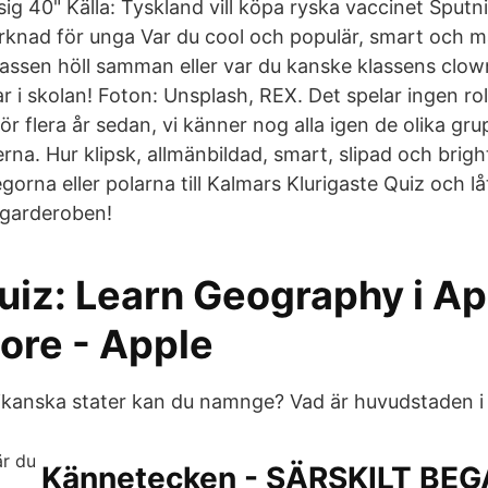
g 40" Källa: Tyskland vill köpa ryska vaccinet Sputni
rknad för unga Var du cool och populär, smart och 
klassen höll samman eller var du kanske klassens clow
 i skolan! Foton: Unsplash, REX. Det spelar ingen rol
 för flera år sedan, vi känner nog alla igen de olika g
erna. Hur klipsk, allmänbildad, smart, slipad och brig
legorna eller polarna till Kalmars Klurigaste Quiz och l
 garderoben!
uiz: Learn Geography i A
ore - Apple
kanska stater kan du namnge? Vad är huvudstaden i
Kännetecken - SÄRSKILT BE