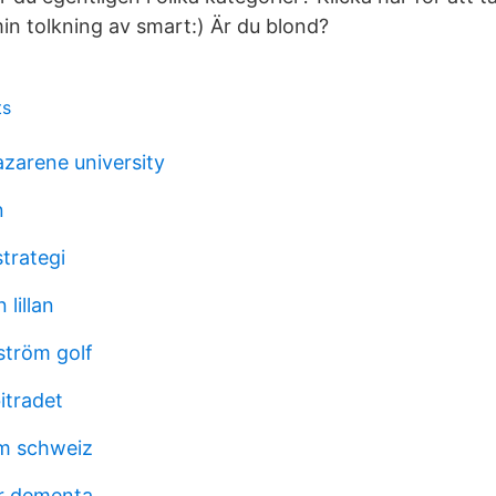
in tolkning av smart:) Är du blond?
ts
azarene university
n
trategi
 lillan
ström golf
itradet
am schweiz
r dementa