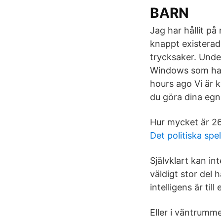
BARN
Jag har hållit på
knappt existerade
trycksaker. Unde
Windows som har g
hours ago Vi är 
du göra dina egna
Hur mycket är 26
Det politiska spe
Självklart kan in
väldigt stor del 
intelligens är ti
Eller i väntrumm