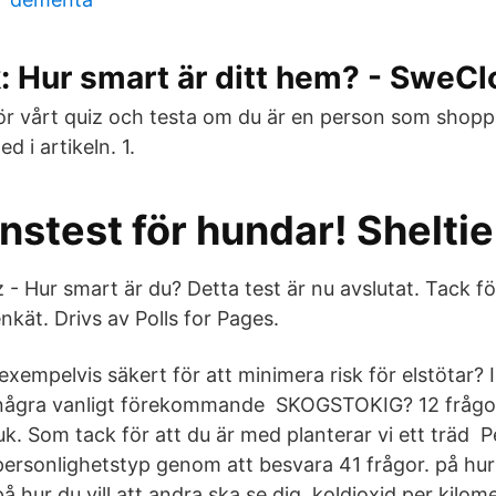
 Hur smart är ditt hem? - SweCl
, Gör vårt quiz och testa om du är en person som shop
ed i artikeln. 1.
enstest för hundar! Shelti
z - Hur smart är du? Detta test är nu avslutat. Tack 
kät. Drivs av Polls for Pages.
empelvis säkert för att minimera risk för elstötar? I
 några vanligt förekommande SKOGSTOKIG? 12 frågor
k. Som tack för att du är med planterar vi ett träd P
personlighetstyp genom att besvara 41 frågor. på hur
på hur du vill att andra ska se dig. koldioxid per kilom