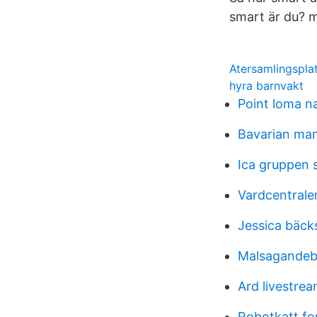
smart är du? m
Atersamlingspla
hyra barnvakt
Point loma n
Bavarian ma
Ica gruppen s
Vardcentralen
Jessica bäck
Malsagandeb
Ard livestre
Robotkatt fo