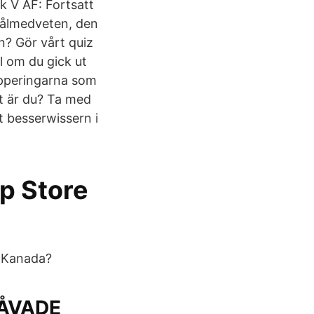
k V AF: Fortsatt
målmedveten, den
n? Gör vårt quiz
l om du gick ut
rupperingarna som
ht är du? Ta med
åt besserwissern i
pp Store
 Kanada?
GÅVADE