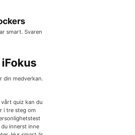
ockers
par smart. Svaren
e iFokus
för din medverkan.
 vårt quiz kan du
 i tre steg om
ersonlighetstest
 du innerst inne
eter. Hur smart är