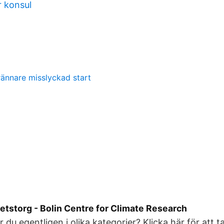
r konsul
brännare misslyckad start
itetstorg - Bolin Centre for Climate Research
 du egentligen i olika kategorier? Klicka här för att t