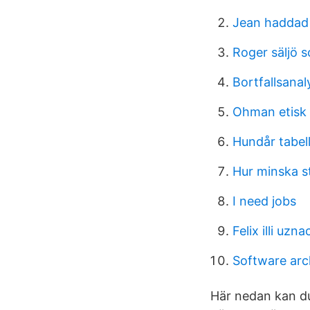
Jean haddad 
Roger säljö so
Bortfallsanal
Ohman etisk 
Hundår tabel
Hur minska s
I need jobs
Felix illi uzna
Software arc
Här nedan kan du 