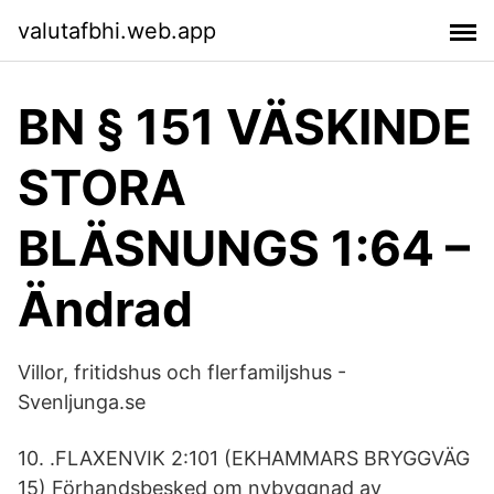
valutafbhi.web.app
BN § 151 VÄSKINDE
STORA
BLÄSNUNGS 1:64 –
Ändrad
Villor, fritidshus och flerfamiljshus -
Svenljunga.se
10. .FLAXENVIK 2:101 (EKHAMMARS BRYGGVÄG
15) Förhandsbesked om nybyggnad av