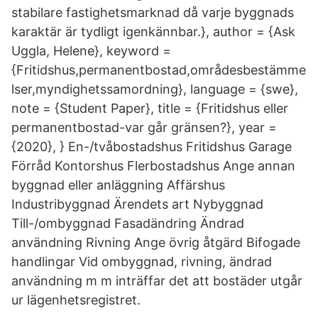
stabilare fastighetsmarknad då varje byggnads
karaktär är tydligt igenkännbar.}, author = {Ask
Uggla, Helene}, keyword =
{Fritidshus,permanentbostad,områdesbestämme
lser,myndighetssamordning}, language = {swe},
note = {Student Paper}, title = {Fritidshus eller
permanentbostad-var går gränsen?}, year =
{2020}, } En-/tvåbostadshus Fritidshus Garage
Förråd Kontorshus Flerbostadshus Ange annan
byggnad eller anläggning Affärshus
Industribyggnad Ärendets art Nybyggnad
Till-/ombyggnad Fasadändring Ändrad
användning Rivning Ange övrig åtgärd Bifogade
handlingar Vid ombyggnad, rivning, ändrad
användning m m inträffar det att bostäder utgår
ur lägenhetsregistret.