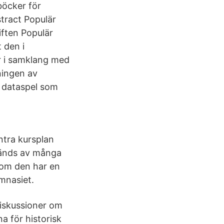
böcker för
stract Populär
iften Populär
 den i
r i samklang med
ningen av
er dataspel som
ntra kursplan
nvänds av många
 om den har en
mnasiet.
 diskussioner om
a för historisk