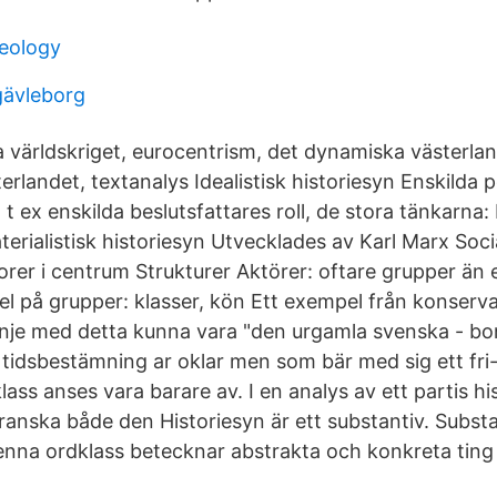
heology
gävleborg
 världskriget, eurocentrism, det dynamiska västerlan
erlandet, textanalys Idealistisk historiesyn Enskilda 
t ex enskilda beslutsfattares roll, de stora tänkarna: 
aterialistisk historiesyn Utvecklades av Karl Marx Soc
rer i centrum Strukturer Aktörer: oftare grupper än 
l på grupper: klasser, kön Ett exempel från konserv
 linje med detta kunna vara "den urgamla svenska - bo
 tidsbestämning ar oklar men som bär med sig ett fri
lass anses vara barare av. I en analys av ett partis hi
ranska både den Historiesyn är ett substantiv. Substa
denna ordklass betecknar abstrakta och konkreta ting