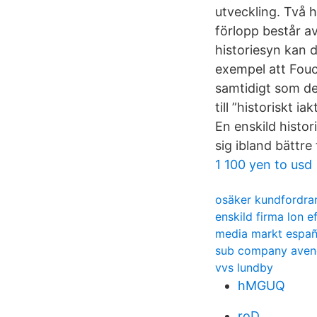
utveckling. Två h
förlopp består av
historiesyn kan d
exempel att Fouc
samtidigt som de 
till ”historiskt 
En enskild histo
sig ibland bättre
1 100 yen to usd
osäker kundfordra
enskild firma lon e
media markt espa
sub company aven
vvs lundby
hMGUQ
roD