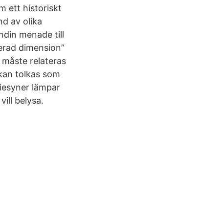
m ett historiskt
nd av olika
ndin menade till
erad dimension”
r måste relateras
 kan tolkas som
riesyner lämpar
vill belysa.