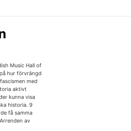
n
ish Music Hall of
l på hur förvrängd
ti-fascismen med
oria aktivt
lder kunna visa
ka historia. 9
orde få samma
. Arrenden av