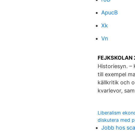
ApucB
Xk
Vn
FEJKSKOLAN 2
Historiesyn. –
till exempel mak
källkritik och 
kvarlevor, samt
Liberalism ekon
diskutera med p
Jobb hos sca