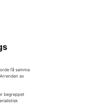
gs
 borde få samma
. Arrenden av
er begreppet
rialistisk