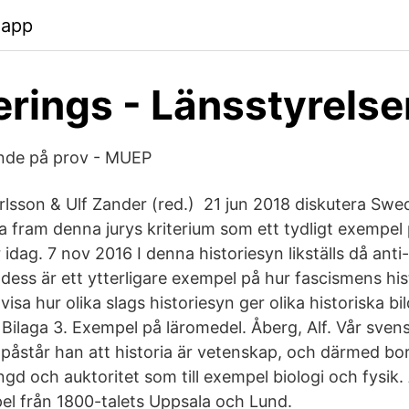
.app
erings - Länsstyrelse
nde på prov - MUEP
rlsson & Ulf Zander (red.) 21 jun 2018 diskutera Swed
fta fram denna jurys kriterium som ett tydligt exempe
r idag. 7 nov 2016 I denna historiesyn likställs då an
ss är ett ytterligare exempel på hur fascismens hist
visa hur olika slags historiesyn ger olika historiska bi
a Bilaga 3. Exempel på läromedel. Åberg, Alf. Vår svens
påstår han att historia är vetenskap, och därmed b
ngd och auktoritet som till exempel biologi och fysik
el från 1800-talets Uppsala och Lund.