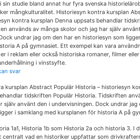
i sin studie bland annat hur fyra svenska historieläro
ker mångkulturalitet. Historiesyn kontra kursplan Ab
riesyn kontra kursplan Denna uppsats behandlar tidskr
ften används av många skolor och jag har själv använt
Dock undrar jag om den har en historiesyn som ligge
istoria A på gymnasiet. Ett exempel kan vara använd
er i reklam eller också historiska romaner, filmer ell
underhållning i vinstsyfte.
kan svar
a kursplan Abstract Populär Historia – historiesyn ko
handlar tidskriften Populär Historia. Tidskriften a
ar själv använt den i undervisningen. Dock undrar jag
ligger i samklang med kursplanen för historia A på gy
oria 1a1, Historia 1b som Historia 2a och historia 3. I
t centralt vad en historiker uppfattar som drivkraftern