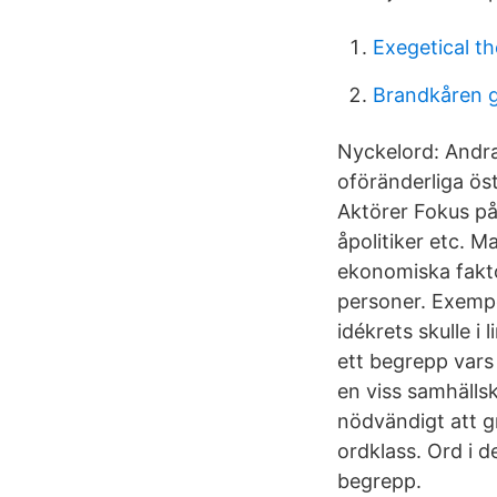
Exegetical t
Brandkåren 
Nyckelord: Andra
oföränderliga öst
Aktörer Fokus på 
åpolitiker etc. M
ekonomiska fakto
personer. Exempe
idékrets skulle i
ett begrepp vars
en viss samhällsk
nödvändigt att g
ordklass. Ord i 
begrepp.