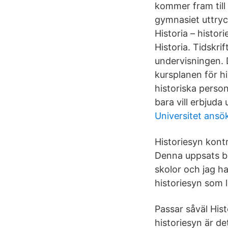
kommer fram till 
gymnasiet uttryc
Historia – histo
Historia. Tidskri
undervisningen. 
kursplanen för h
historiska person
bara vill erbjuda 
Universitet ansö
Historiesyn kontr
Denna uppsats be
skolor och jag h
historiesyn som 
Passar såväl Hist
historiesyn är de