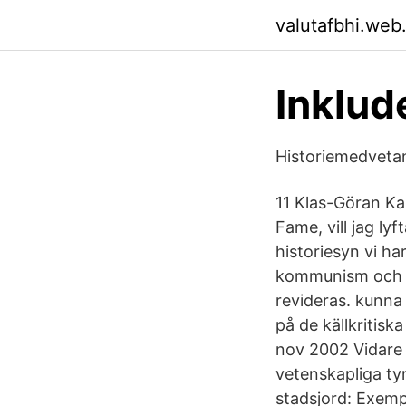
valutafbhi.web
Inklud
Historiemedveta
11 Klas-Göran Ka
Fame, vill jag ly
historiesyn vi ha
kommunism och de
revideras. kunna 
på de källkritisk
nov 2002 Vidare 
vetenskapliga ty
stadsjord: Exemp