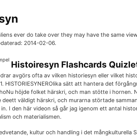
esyn
aliens ever do take over they may have the same view 
pdaterad: 2014-02-06.
Histoiresyn Flashcards Quizle
 drar avgörs ofta av vilken historiesyn eller vilket hist
 1. HISTORIESYNEROlika sätt att hantera det förgång
choNu höjde folket härskri, och man stötte i hornen. 
 deett väldigt härskri, och murarna störtade samman
in. I den här videon så går jag igenom ett antal hist
alism och materialismen.
edvetande, kultur och handling i det mångkulturella 