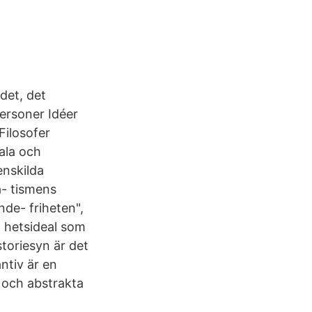
det, det
personer Idéer
Filosofer
iala och
enskilda
a- tismens
nde- friheten",
- hetsideal som
storiesyn är det
ntiv är en
 och abstrakta