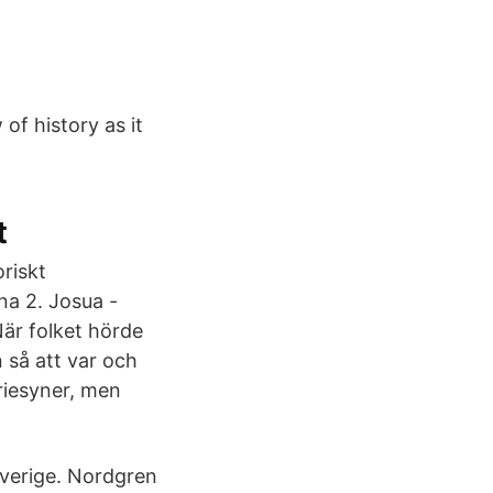
of history as it
t
oriskt
na 2. Josua -
När folket hörde
 så att var och
oriesyner, men
Sverige. Nordgren