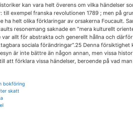
istoriker kan vara helt överens om vilka händelser so
: till exempel franska revolutionen 1789 ; men på gru
e ha helt olika förklaringar av orsakerna Foucault. Sa
aults resonemang saknade en ”mera kulturellt orient
var allt för abstrakta och generellt hållna och därfö
iakttagbara sociala förändringar”.25 Denna försiktighet
riesyn är inte bättre än någon annan, men vissa histo
 till att förklara vissa händelser, beroende på vad man 
n bokföring
fter skatt
ña
el