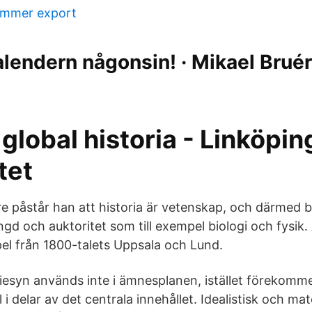
nummer export
alendern någonsin! · Mikael Bruér
 global historia - Linköpin
tet
e påstår han att historia är vetenskap, och därmed
ngd och auktoritet som till exempel biologi och fysik
el från 1800-talets Uppsala och Lund.
iesyn används inte i ämnesplanen, istället förekomm
i delar av det centrala innehållet. Idealistisk och mate