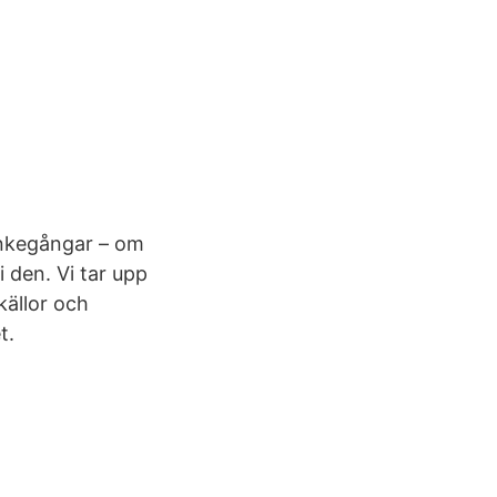
tankegångar – om
 i den. Vi tar upp
källor och
t.