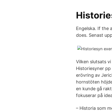
Histori
Engelska. If the 
does. Senast up
Vilken slutsats vi
Historiesyner pp
erövring av Jeri
hornstöten höjde
en kunde gå rakt 
fokuserar på ide
– Historia som m