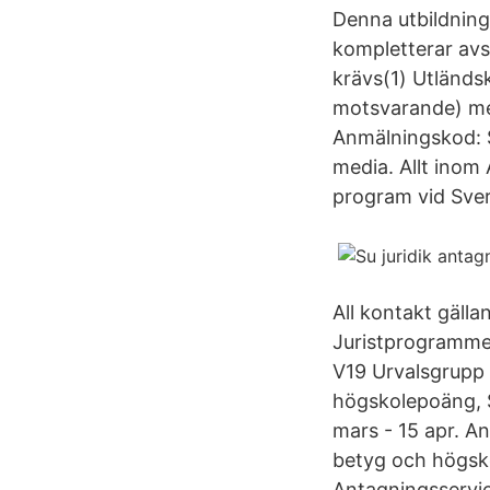
Denna utbildning
kompletterar avsl
krävs(1) Utländsk
motsvarande) me
Anmälningskod: S
media. Allt inom
program vid Sver
All kontakt gäll
Juristprogrammet
V19 Urvalsgrupp 
högskolepoäng, S
mars - 15 apr. An
betyg och högsko
Antagningsservic