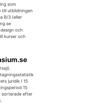
ning som
till utbildningen
 B/3 (eller
ng.se
, design och
ll kurser och
asium.se
rssjö.
tagningsstatistik
s juridik I 15
ingsperiod 15
t sorterade efter
k.