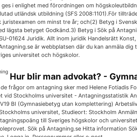
 ges i enlighet med förordningen om högskoleutbild
utad utländsk utbildning (SFS 2008:1101).För tillträde 
 juristexamen om minst tre år; och(2) Betyg i Svenska
d lägsta betyget Godkänd.3) Betyg i Sök på Antagni
U-01624 Juridik. Allt inom juridik Handelsrätt Konst
 Antagning.se är webbplatsen där du kan anmäla dig ti
iges universitet och högskolor.
Hur blir man advokat? - Gymn
ande frågor om antagning sker med Helene Fotiadis Fo
 vid Stockholms universitet - Antagningsstatistik An
V19 BI (Gymnasiebetyg utan komplettering) Arbetslivet
tockholms universitet, Studieort: Stockholm Anmäln
tagningspoäng till Sveriges högskolor och universite
leprovet. Sök på Antagning.se Hitta information Sö
e. Logga in. Personnummer eller e-post .