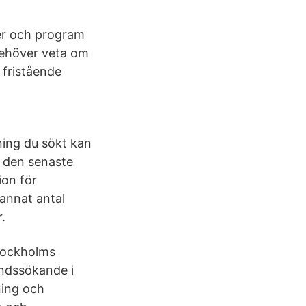
ser och program
 behöver veta om
n fristående
ning du sökt kan
å den senaste
ion för
 annat antal
.
Stockholms
andssökande i
ing och