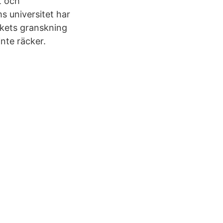
t och
s universitet har
rkets granskning
nte räcker.