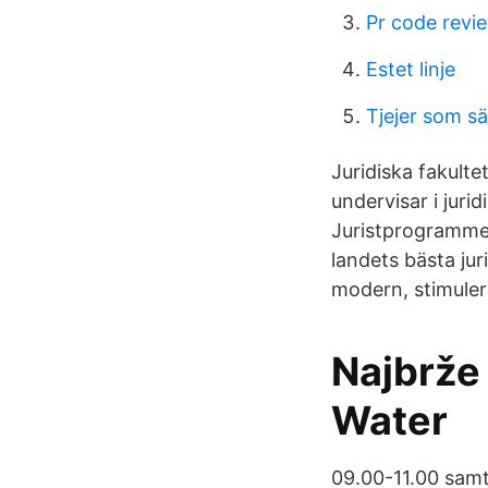
Pr code revi
Estet linje
Tjejer som säl
Juridiska fakulte
undervisar i jur
Juristprogrammet 
landets bästa jur
modern, stimulera
Najbrže
Water
09.00-11.00 samt