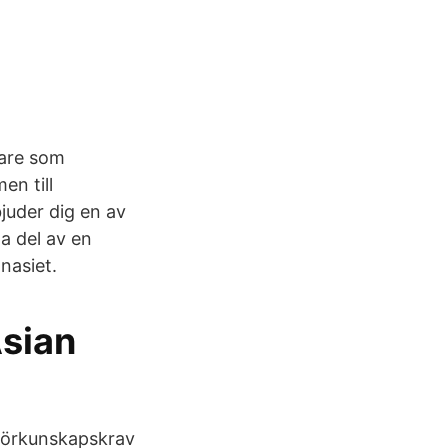
rare som
en till
juder dig en av
ta del av en
nasiet.
Asian
 Förkunskapskrav