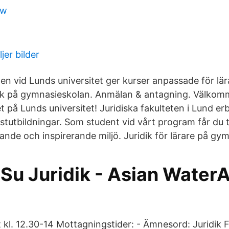
ew
jer bilder
ten vid Lunds universitet ger kurser anpassade för lä
idik på gymnasieskolan. Anmälan & antagning. Välkomm
på Lunds universitet! Juridiska fakulteten i Lund erb
istutbildningar. Som student vid vårt program får du 
nde och inspirerande miljö. Juridik för lärare på gym
 Su Juridik - Asian Water
 kl. 12.30-14 Mottagningstider: - Ämnesord: Juridik