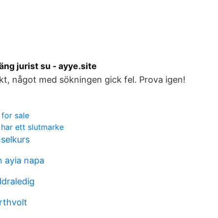
g jurist su - ayye.site
kt, något med sökningen gick fel. Prova igen!
for sale
har ett slutmarke
selkurs
n ayia napa
ldraledig
rthvolt