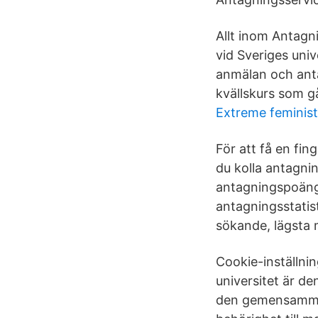
Allt inom Antagn
vid Sveriges uni
anmälan och antag
kvällskurs som g
Extreme feminis
För att få en fi
du kolla antagnin
antagningspoänge
antagningsstatist
sökande, lägsta m
Cookie-inställni
universitet är d
den gemensamma 