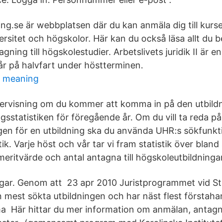
ing.se är webbplatsen där du kan anmäla dig till kur
versitet och högskolor. Här kan du också läsa allt du
ning till högskolestudier. Arbetslivets juridik II är e
år på halvfart under höstterminen.
t meaning
ngervisning om du kommer att komma in på den utbild
gsstatistiken för föregående år. Om du vill ta reda p
n för en utbildning ska du använda UHR:s sökfunkt
ik. Varje höst och vår tar vi fram statistik över bland
eritvärde och antal antagna till högskoleutbildningar
ngar. Genom att 23 apr 2010 Juristprogrammet vid 
en mest sökta utbildningen och har näst flest förstah
Här hittar du mer information om anmälan, antagn