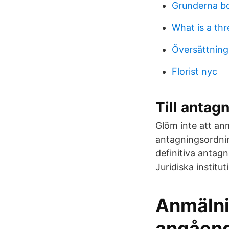
Grunderna b
What is a th
Översättning
Florist nyc
Till antag
Glöm inte att an
antagningsordni
definitiva antagn
Juridiska institut
Anmälni
angåend