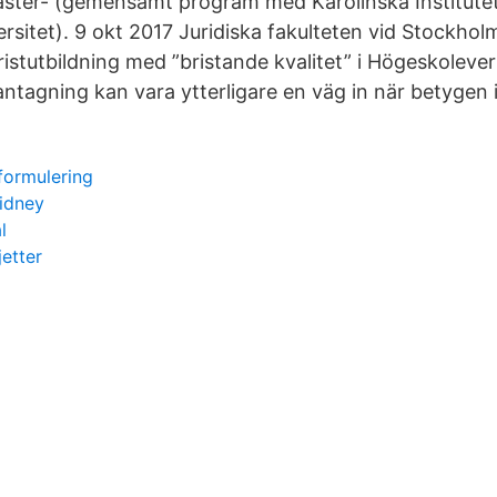
master- (gemensamt program med Karolinska Institute
sitet). 9 okt 2017 Juridiska fakulteten vid Stockholm
ristutbildning med ”bristande kvalitet” i Högeskoleve
ntagning kan vara ytterligare en väg in när betygen i
formulering
kidney
l
etter