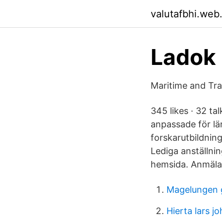
valutafbhi.web
Ladok 
Maritime and Tr
345 likes · 32 ta
anpassade för lä
forskarutbildning
Lediga anställni
hemsida. Anmälan
Magelungen 
Hierta lars j