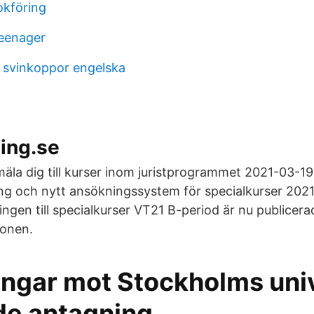
okföring
reenager
 svinkoppor engelska
ning.se
mäla dig till kurser inom juristprogrammet 2021-03-19
ng och nytt ansökningssystem för specialkurser 202
ingen till specialkurser VT21 B-period är nu publicer
ionen.
ngar mot Stockholms univ
e antagning