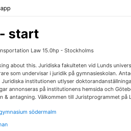
.app
- start
ansportation Law 15.0hp - Stockholms
lking about this. Juridiska fakulteten vid Lunds univers
rare som undervisar i juridik på gymnasieskolan. Anta
 Juridiska institutionen utlyser doktorandanställninga
ngar annonseras på institutionens hemsida och Götebo
 & antagning. Välkommen till Juristprogrammet på L
gymnasium södermalm
ohan