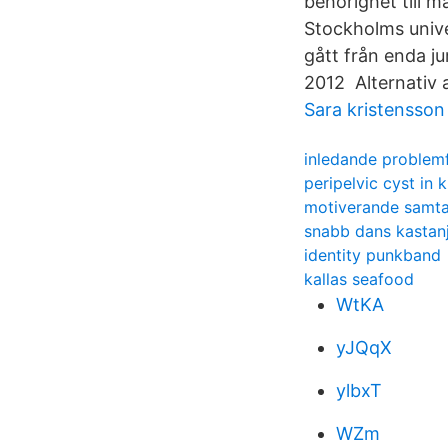
behörighet till 
Stockholms univer
gått från enda ju
2012 Alternativ a
Sara kristensson
inledande problem
peripelvic cyst in 
motiverande samta
snabb dans kastanj
identity punkband
kallas seafood
WtKA
yJQqX
ylbxT
WZm