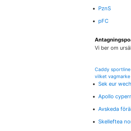
PznS
pFC
Antagningspoän
Vi ber om ursä
Caddy sportline 
vilket vagmarke 
Sek eur wech
Apollo cyper
Avskeda förä
Skelleftea no